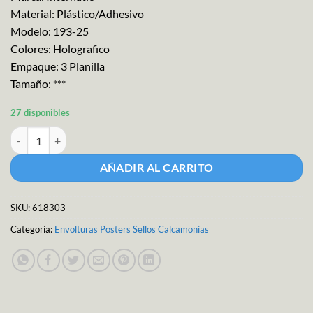
Material: Plástico/Adhesivo
Modelo: 193-25
Colores: Holografico
Empaque: 3 Planilla
Tamaño: ***
27 disponibles
Etiq.adh.carita Feliz 420pzs cantidad
AÑADIR AL CARRITO
SKU:
618303
Categoría:
Envolturas Posters Sellos Calcamonias