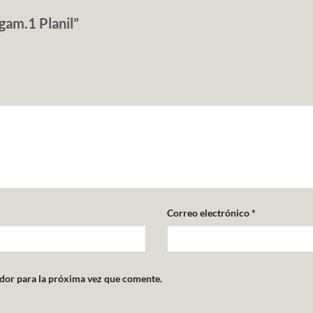
egam.1 Planil”
Correo electrónico
*
dor para la próxima vez que comente.