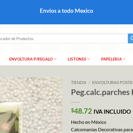
colares, papel para regalo navideño para caballero dama y
Envios a todo Mexico
a regalo escarcha, girnaldas, festones, chaquiras,
ar
ENVOLTURA P/REGALO
LISTONES
PAPELERIA
TIENDA
/
ENVOLTURAS POSTE
Peg.calc.parches 
48.72
$
IVA INCLUIDO
Hecho en México
Calcomanías Decorativas para pa