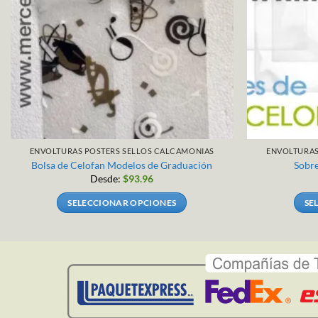
ENVOLTURAS POSTERS SELLOS CALCAMONIAS
ENVOLTURAS
Bolsa de Celofan Modelos de Graduación
Sobre
Desde:
$
93.96
SELECCIONAR OPCIONES
SE
Este
producto
tiene
múltiples
variantes.
Las