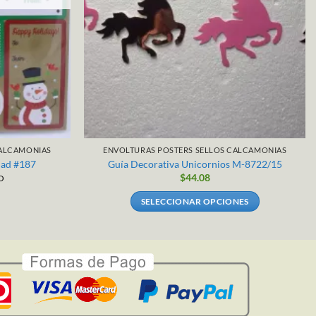
CALCAMONIAS
ENVOLTURAS POSTERS SELLOS CALCAMONIAS
dad #187
Guía Decorativa Unicornios M-8722/15
$
44.08
O
SELECCIONAR OPCIONES
Este
producto
tiene
múltiples
variantes.
Las