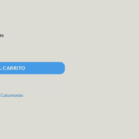
as
L CARRITO
s Calcamonias