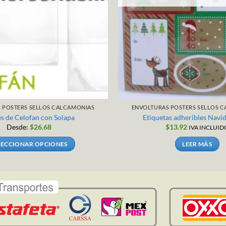
 POSTERS SELLOS CALCAMONIAS
ENVOLTURAS POSTERS SELLOS 
s de Celofan con Solapa
Etiquetas adheribles Navi
Desde:
$
26.68
$
13.92
IVA INCLUID
LECCIONAR OPCIONES
LEER MÁS
Este
producto
tiene
múltiples
variantes.
Las