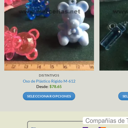
DISTINTIVOS
Oso de Plástico Rígido M-612
Desde:
$
78.65
SELECCIONAR OPCIONES
SE
Este
producto
tiene
múltiples