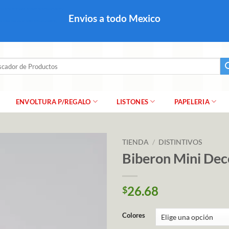
colares, papel para regalo navideño para caballero dama y
Envios a todo Mexico
a regalo escarcha, girnaldas, festones, chaquiras,
ar
ENVOLTURA P/REGALO
LISTONES
PAPELERIA
TIENDA
/
DISTINTIVOS
Biberon Mini De
26.68
$
Colores