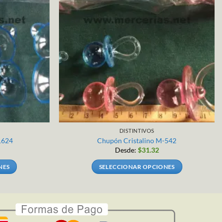
DISTINTIVOS
1624
Chupón Cristalino M-542
Desde:
$
31.32
NES
SELECCIONAR OPCIONES
Este
producto
tiene
múltiples