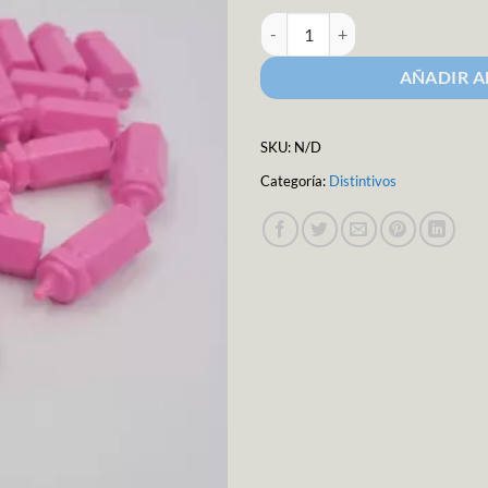
Biberon Mini Decorativo M-511 c
AÑADIR A
SKU:
N/D
Categoría:
Distintivos