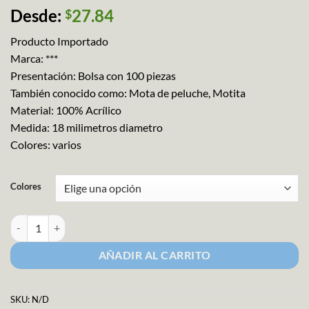
Valorado
1
Desde:
27.84
$
con
4
de
5 en
Producto Importado
base a
valoración
Marca: ***
de un
Presentación: Bolsa con 100 piezas
cliente
También conocido como: Mota de peluche, Motita
Material: 100% Acrílico
Medida: 18 milimetros diametro
Colores: varios
Colores
PomPon 18 mm cantidad
AÑADIR AL CARRITO
SKU:
N/D