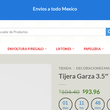
colares, papel para regalo navideño para caballero dama y
Envios a todo Mexico
a regalo escarcha, girnaldas, festones, chaquiras,
ar
ENVOLTURA P/REGALO
LISTONES
PAPELERIA
TIENDA
/
DECORACIONES MA
Tijera Garza 3.5″
104.40
93.96
$
$
01
11
48
dias
hrs
mins