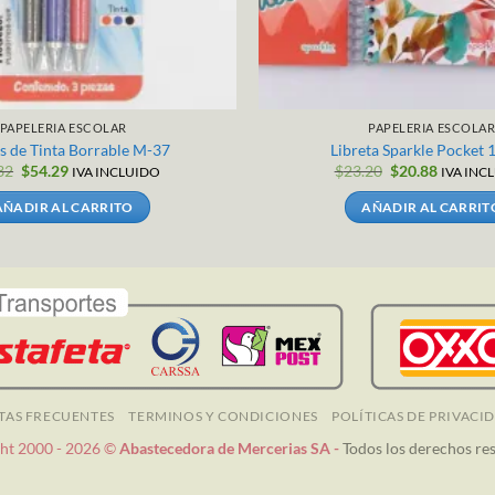
PAPELERIA ESCOLAR
PAPELERIA ESCOLA
s de Tinta Borrable M-37
Libreta Sparkle Pocket 
El
El
El
El
32
$
54.29
$
23.20
$
20.88
IVA INCLUIDO
IVA INC
precio
precio
precio
precio
original
actual
original
actual
AÑADIR AL CARRITO
AÑADIR AL CARRIT
era:
es:
era:
es:
$60.32.
$54.29.
$23.20.
$20.88.
TAS FRECUENTES
TERMINOS Y CONDICIONES
POLÍTICAS DE PRIVACI
ht 2000 - 2026 ©
Abastecedora de Mercerias SA -
Todos los derechos re