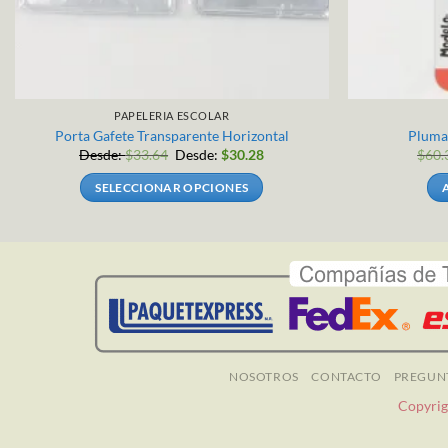
PAPELERIA ESCOLAR
Porta Gafete Transparente Horizontal
Pluma
Desde:
$
33.64
Desde:
$
30.28
$
60.
SELECCIONAR OPCIONES
Este
producto
tiene
múltiples
variantes.
Las
opciones
se
NOSOTROS
CONTACTO
PREGUN
pueden
Copyrig
elegir
en