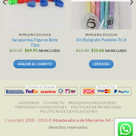
PAPELERIA ESCOLAR
PAPELERIA ESCOLAR
Sacapuntas Figuras Bote
Kit Boligrafo Pasteles Tri.X
72pz
El
El
El
El
$
77.72
$
69.95
$
17.40
$
15.66
IVA INCLUIDO
IVA INCLUIDO
precio
precio
precio
precio
original
actual
original
actual
era:
es:
era:
es:
AÑADIR AL CARRITO
LEER MÁS
$77.72.
$69.95.
$17.40.
$15.66.
NOSOTROS
CONTACTO
PREGUNTAS FRECUENTES
TERMINOS Y CONDICIONES
POLÍTICAS DE PRIVACIDAD
POLÍTICAS DE DEVOLUCIONES
Copyright 2000 - 2026 ©
Abastecedora de Mercerias SA -
Todos los
derechos reservados