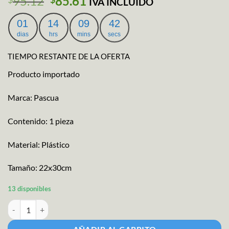
El
El
95.12
85.61
IVA INCLUIDO
precio
precio
original
actual
01
14
09
41
era:
es:
dias
hrs
mins
secs
$95.12.
$85.61.
TIEMPO RESTANTE DE LA OFERTA
Producto importado
Marca: Pascua
Contenido: 1 pieza
Material: Plástico
Tamaño: 22x30cm
13 disponibles
Tapete Para Corte A4 cantidad