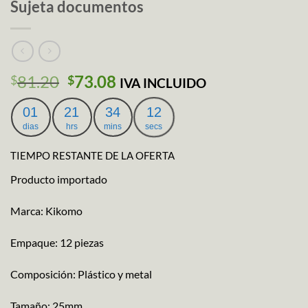
Sujeta documentos
El
El
81.20
73.08
$
$
IVA INCLUIDO
precio
precio
original
actual
01
21
34
12
era:
es:
dias
hrs
mins
secs
$81.20.
$73.08.
TIEMPO RESTANTE DE LA OFERTA
Producto importado
Marca: Kikomo
Empaque: 12 piezas
Composición: Plástico y metal
Tamaño: 25mm