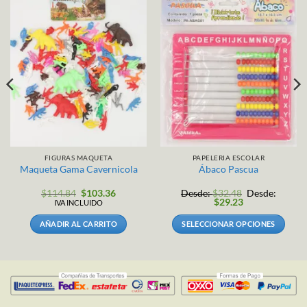
FIGURAS MAQUETA
PAPELERIA ESCOLAR
Maqueta Gama Cavernicola
Ábaco Pascua
El
El
$
114.84
$
103.36
Desde:
$
32.48
Desde:
precio
precio
$
29.23
IVA INCLUIDO
original
actual
era:
es:
AÑADIR AL CARRITO
SELECCIONAR OPCIONES
$114.84.
$103.36.
Este
producto
tiene
múltiples
variantes.