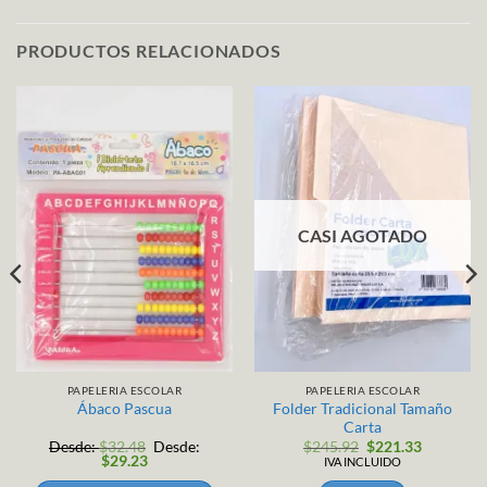
PRODUCTOS RELACIONADOS
CASI AGOTADO
PAPELERIA ESCOLAR
PAPELERIA ESCOLAR
Folder Tradicional Tamaño
Ábaco Pascua
Carta
El
El
Desde:
$
32.48
Desde:
$
245.92
$
221.33
precio
precio
$
29.23
IVA INCLUIDO
original
actual