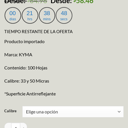
Desde:
64.96
Desde:
58.46
00
21
38
47
dias
hrs
mins
secs
TIEMPO RESTANTE DE LA OFERTA
Producto importado
Marca: KYMA
Contenido: 100 Hojas
Calibre: 33 y 50 Micras
*Superficie Antirreflejante
Calibre
Protector De Hojas Tamaño Carta cantidad