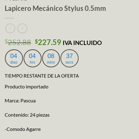
Lapicero Mecánico Stylus 0.5mm
El
El
252.88
227.59
$
$
IVA INCLUIDO
precio
precio
original
actual
04
04
08
36
era:
es:
dias
hrs
mins
secs
$252.88.
$227.59.
TIEMPO RESTANTE DE LA OFERTA
Producto importado
Marca: Pascua
Contenido: 24 piezas
-Comodo Agarre