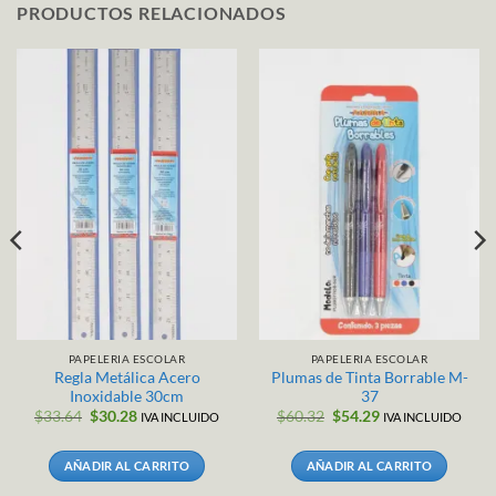
PRODUCTOS RELACIONADOS
PAPELERIA ESCOLAR
PAPELERIA ESCOLAR
Regla Metálica Acero
Plumas de Tinta Borrable M-
Inoxidable 30cm
37
El
El
El
El
$
33.64
$
30.28
$
60.32
$
54.29
IVA INCLUIDO
IVA INCLUIDO
precio
precio
precio
precio
original
actual
original
actual
era:
es:
era:
es:
AÑADIR AL CARRITO
AÑADIR AL CARRITO
.
$33.64.
$30.28.
$60.32.
$54.29.