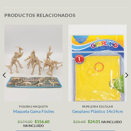
PRODUCTOS RELACIONADOS
FIGURAS MAQUETA
PAPELERIA ESCOLAR
Maqueta Gama Fósiles
Geoplano Plástico 14x14cm
El
El
El
El
$
174.00
$
156.60
$
26.68
$
24.01
IVA INCLUIDO
precio
precio
precio
precio
IVA INCLUIDO
original
actual
original
actual