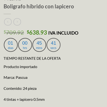
Boligrafo híbrido con lapicero
El
El
709.92
638.93
$
$
IVA INCLUIDO
precio
precio
original
actual
01
00
45
40
era:
es:
dias
hrs
mins
secs
$709.92.
$638.93.
TIEMPO RESTANTE DE LA OFERTA
Producto importado
Marca: Pascua
Contenido: 24 pieza
4 tintas + lapicero 0.5mm