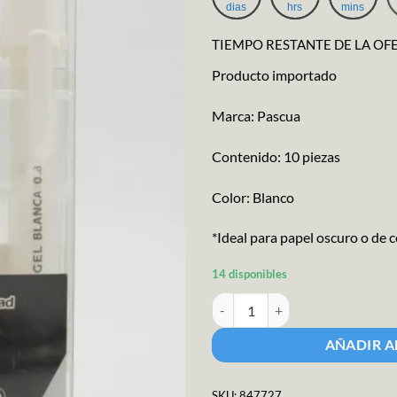
era:
es
dias
hrs
mins
$150.80.
$1
TIEMPO RESTANTE DE LA OF
Producto importado
Marca: Pascua
Contenido: 10 piezas
Color: Blanco
*Ideal para papel oscuro o de c
14 disponibles
Boligrafo De Gel Blanco 0.8 canti
AÑADIR A
SKU:
847727