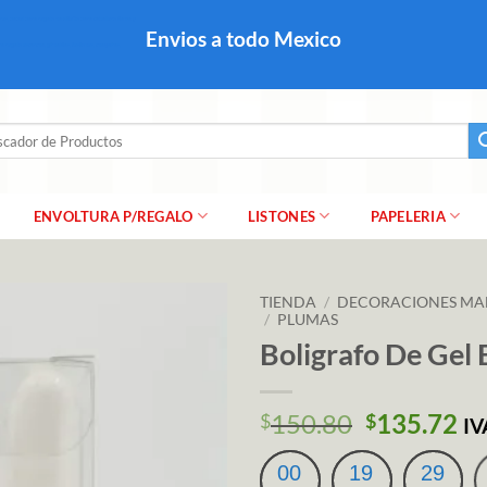
colares, papel para regalo navideño para caballero dama y
Envios a todo Mexico
a regalo escarcha, girnaldas, festones, chaquiras,
ar
ENVOLTURA P/REGALO
LISTONES
PAPELERIA
TIENDA
/
DECORACIONES MA
/
PLUMAS
Boligrafo De Gel 
El
El
150.80
135.72
$
$
IV
precio
pr
original
ac
00
19
29