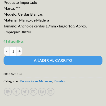
Producto Importado
Marca: ***
Modelo: Cerdas Blancas
Material: Mango de Madera
Tamaño: Ancho de cerdas 19mm x largo 16.5 Aprox.
Empaque: Blíster
41 disponibles
Jumbo Pincel 19mm (3/4") Blister cantidad
AÑADIR AL CARRITO
SKU:
823526
Categorías:
Decoraciones Manuales
,
Pinceles