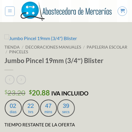
Saltar
al
contenido
TIENDA
/
DECORACIONES MANUALES
/
PAPELERIA ESCOLAR
/
PINCELES
Jumbo Pincel 19mm (3/4″) Blister
El
El
23.20
20.88
$
$
IVA INCLUIDO
precio
precio
original
actual
02
22
47
39
era:
es:
dias
hrs
mins
secs
$23.20.
$20.88.
TIEMPO RESTANTE DE LA OFERTA