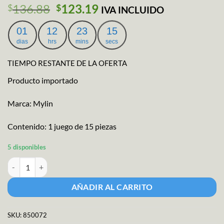
El
El
136.88
123.19
$
$
IVA INCLUIDO
precio
precio
original
actual
01
12
23
15
era:
es:
dias
hrs
mins
secs
$136.88.
$123.19.
TIEMPO RESTANTE DE LA OFERTA
Producto importado
Marca: Mylin
Contenido: 1 juego de 15 piezas
5 disponibles
Juego de Pinceles cantidad
AÑADIR AL CARRITO
SKU:
850072