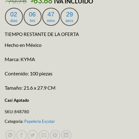
El
El
70.76
63.68
IVA INCLUIDO
precio
precio
original
actual
02
06
47
29
era:
es:
dias
hrs
mins
secs
$70.76.
$63.68.
TIEMPO RESTANTE DE LA OFERTA
Hecho en México
Marca: KYMA
Contenido: 100 piezas
Tamaño: 21.6 x 27.9 CM
Casi Agotado
SKU:
848780
Categoría:
Papeleria Escolar