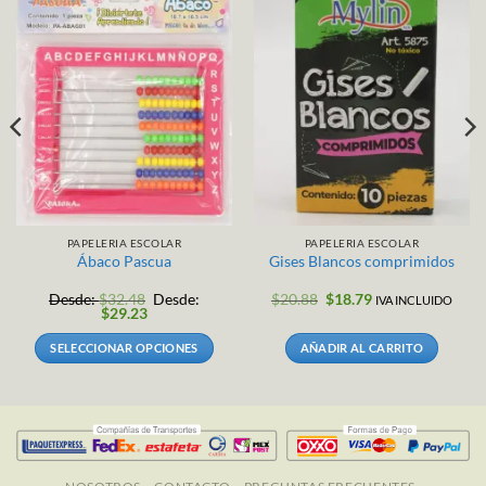
PAPELERIA ESCOLAR
PAPELERIA ESCOLAR
Ábaco Pascua
Gises Blancos comprimidos
El
El
Desde:
$
32.48
Desde:
$
20.88
$
18.79
IVA INCLUIDO
precio
precio
$
29.23
original
actual
era:
es:
SELECCIONAR OPCIONES
AÑADIR AL CARRITO
.
$20.88.
$18.79.
Este
producto
tiene
múltiples
variantes.