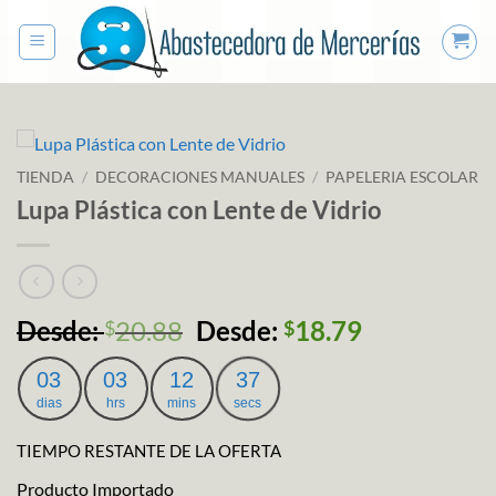
Saltar
al
contenido
TIENDA
/
DECORACIONES MANUALES
/
PAPELERIA ESCOLAR
Lupa Plástica con Lente de Vidrio
Desde:
20.88
Desde:
18.79
$
$
03
03
12
37
dias
hrs
mins
secs
TIEMPO RESTANTE DE LA OFERTA
Producto Importado