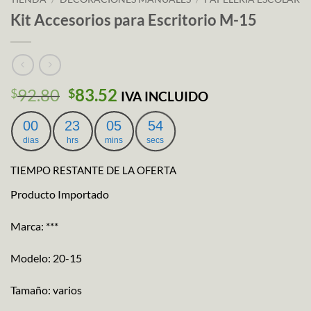
Kit Accesorios para Escritorio M-15
El
El
92.80
83.52
$
$
IVA INCLUIDO
precio
precio
original
actual
00
23
05
53
era:
es:
dias
hrs
mins
secs
$92.80.
$83.52.
TIEMPO RESTANTE DE LA OFERTA
Producto Importado
Marca: ***
Modelo: 20-15
Tamaño: varios