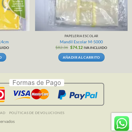
R
PAPELERIA ESCOLAR
x14cm
Mandil Escolar M-5000
El
El
$
82.36
$
74.12
LUIDO
IVA INCLUIDO
precio
precio
original
actual
O
AÑADIR AL CARRITO
era:
es:
$82.36.
$74.12.
DAD
POLÍTICAS DE DEVOLUCIONES
servados