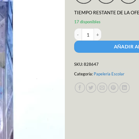
$71.92.
$64.
TIEMPO RESTANTE DE LA OF
17 disponibles
Juego de Geometria Frozen II can
AÑADIR A
SKU:
828647
Categoría:
Papeleria Escolar