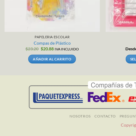
PAPELERIA ESCOLAR
Compas de Plástico
El
El
$
23.20
$
20.88
Desd
IVA INCLUIDO
precio
precio
original
actual
AÑADIR AL CARRITO
SE
era:
es:
$23.20.
$20.88.
NOSOTROS
CONTACTO
PREGUN
Copyrig