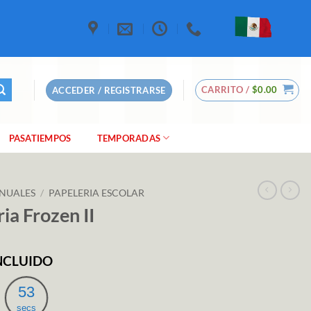
CARRITO /
$
0.00
ACCEDER / REGISTRARSE
PASATIEMPOS
TEMPORADAS
NUALES
/
PAPELERIA ESCOLAR
ia Frozen II
INCLUIDO
io
al
52
secs