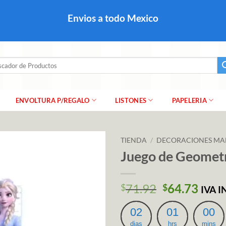
colares, papel para regalo navideño para caballero dama y
Envios a todo Mexico
a regalo escarcha, girnaldas, festones, chaquiras,
ar
ENVOLTURA P/REGALO
LISTONES
PAPELERIA
TIENDA
/
DECORACIONES MA
Juego de Geometr
El
El
71.92
64.73
$
$
IVA 
precio
prec
original
actu
02
01
00
era:
es:
dias
hrs
mins