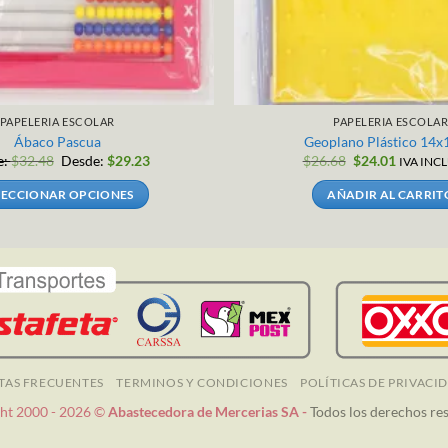
PAPELERIA ESCOLAR
PAPELERIA ESCOLA
Ábaco Pascua
Geoplano Plástico 14
El
El
e:
$
32.48
Desde:
$
29.23
$
26.68
$
24.01
IVA INC
precio
precio
original
actual
LECCIONAR OPCIONES
AÑADIR AL CARRIT
era:
es:
$26.68.
$24.01.
Este
producto
tiene
múltiples
variantes.
Las
opciones
se
TAS FRECUENTES
TERMINOS Y CONDICIONES
POLÍTICAS DE PRIVACI
pueden
ht 2000 - 2026 ©
Abastecedora de Mercerias SA -
Todos los derechos re
elegir