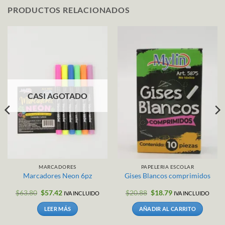
PRODUCTOS RELACIONADOS
CASI AGOTADO
MARCADORES
PAPELERIA ESCOLAR
Marcadores Neon 6pz
Gises Blancos comprimidos
El
El
El
El
$
63.80
$
57.42
$
20.88
$
18.79
IVA INCLUIDO
IVA INCLUIDO
precio
precio
precio
precio
original
actual
original
actual
LEER MÁS
AÑADIR AL CARRITO
era:
es:
era:
es:
$63.80.
$57.42.
$20.88.
$18.79.