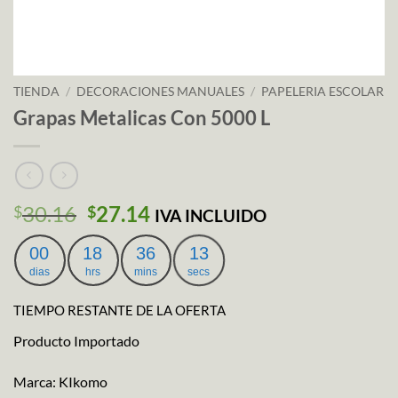
TIENDA
/
DECORACIONES MANUALES
/
PAPELERIA ESCOLAR
Grapas Metalicas Con 5000 L
El
El
30.16
27.14
$
$
IVA INCLUIDO
precio
precio
original
actual
00
18
36
12
era:
es:
dias
hrs
mins
secs
$30.16.
$27.14.
TIEMPO RESTANTE DE LA OFERTA
Producto Importado
Marca: KIkomo