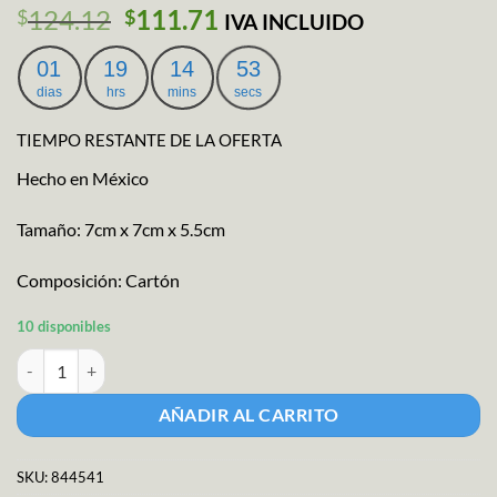
El
El
124.12
111.71
$
$
IVA INCLUIDO
precio
precio
original
actual
01
19
14
52
era:
es:
dias
hrs
mins
secs
$124.12.
$111.71.
TIEMPO RESTANTE DE LA OFERTA
Hecho en México
Tamaño: 7cm x 7cm x 5.5cm
Composición: Cartón
10 disponibles
Maqueta Ciudad 12pz cantidad
AÑADIR AL CARRITO
SKU:
844541