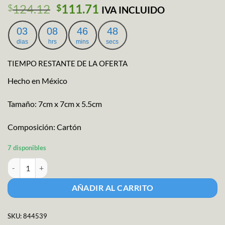
El
El
124.12
111.71
$
$
IVA INCLUIDO
precio
precio
original
actual
03
08
46
47
era:
es:
dias
hrs
mins
secs
$124.12.
$111.71.
TIEMPO RESTANTE DE LA OFERTA
Hecho en México
Tamaño: 7cm x 7cm x 5.5cm
Composición: Cartón
7 disponibles
Maqueta Campo 12 pz cantidad
AÑADIR AL CARRITO
SKU:
844539