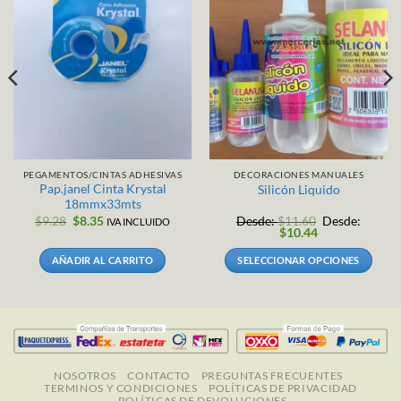
PEGAMENTOS/CINTAS ADHESIVAS
DECORACIONES MANUALES
Pap.janel Cinta Krystal
Silicón Liquido
18mmx33mts
El
El
$
9.28
$
8.35
Desde:
$
11.60
Desde:
IVA INCLUIDO
precio
precio
$
10.44
original
actual
era:
es:
AÑADIR AL CARRITO
SELECCIONAR OPCIONES
$9.28.
$8.35.
Este
producto
tiene
múltiples
variantes.
Las
NOSOTROS
CONTACTO
PREGUNTAS FRECUENTES
TERMINOS Y CONDICIONES
POLÍTICAS DE PRIVACIDAD
opciones
POLÍTICAS DE DEVOLUCIONES