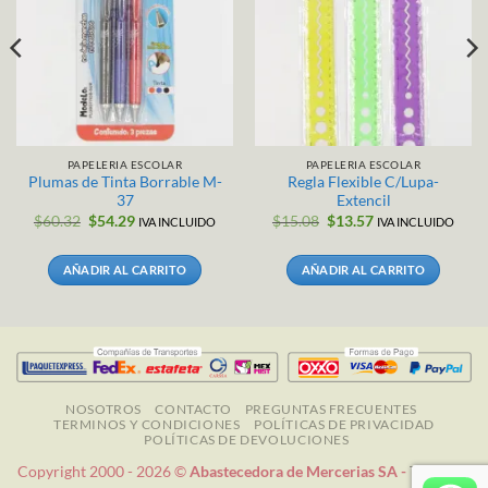
PAPELERIA ESCOLAR
PAPELERIA ESCOLAR
Plumas de Tinta Borrable M-
Regla Flexible C/Lupa-
37
Extencil
El
El
El
El
$
60.32
$
54.29
$
15.08
$
13.57
IVA INCLUIDO
IVA INCLUIDO
precio
precio
precio
precio
original
actual
original
actual
era:
es:
era:
es:
AÑADIR AL CARRITO
AÑADIR AL CARRITO
$60.32.
$54.29.
$15.08.
$13.57.
NOSOTROS
CONTACTO
PREGUNTAS FRECUENTES
TERMINOS Y CONDICIONES
POLÍTICAS DE PRIVACIDAD
POLÍTICAS DE DEVOLUCIONES
Copyright 2000 - 2026 ©
Abastecedora de Mercerias SA -
Todos los