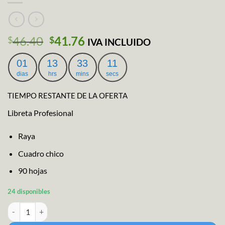
El
El
46.40
41.76
$
$
IVA INCLUIDO
precio
precio
original
actual
01
13
33
10
era:
es:
dias
hrs
mins
secs
$46.40.
$41.76.
TIEMPO RESTANTE DE LA OFERTA
Libreta Profesional
Raya
Cuadro chico
90 hojas
24 disponibles
U-pak Cuad.gladiador 100hjs F.marvel cantidad