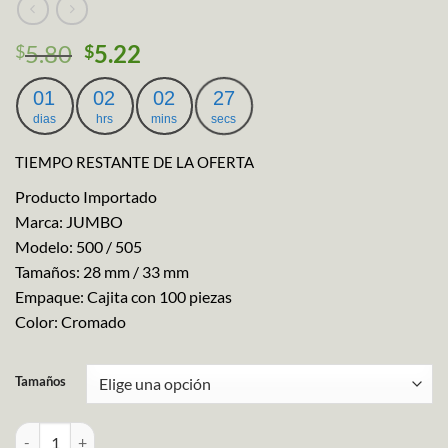
5.80
5.22
$
$
01
02
02
26
dias
hrs
mins
secs
TIEMPO RESTANTE DE LA OFERTA
Producto Importado
Marca: JUMBO
Modelo: 500 / 505
Tamaños: 28 mm / 33 mm
Empaque: Cajita con 100 piezas
Color: Cromado
Tamaños
Clip Metalico Marca JUMBO cantidad