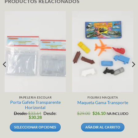
PRODUCTOS RELACIONADOS
PAPELERIA ESCOLAR
FIGURAS MAQUETA
Porta Gafete Transparente
Maqueta Gama Transporte
Horizontal
El
El
Desde:
$
33.64
Desde:
$
29.00
$
26.10
IVA INCLUIDO
precio
precio
$
30.28
original
actual
era:
es:
SELECCIONAR OPCIONES
AÑADIR AL CARRITO
.
$29.00.
$26.10.
Este