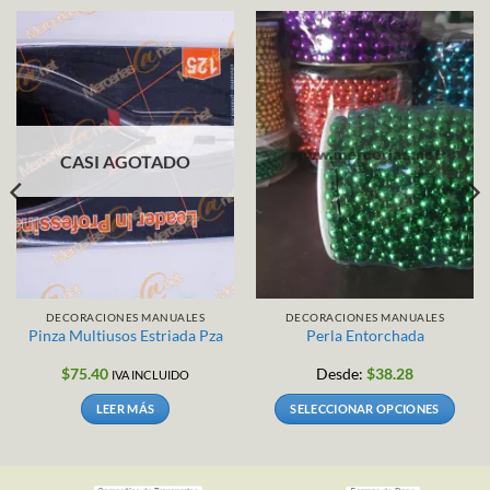
CASI AGOTADO
DECORACIONES MANUALES
DECORACIONES MANUALES
Pinza Multiusos Estriada Pza
Perla Entorchada
$
75.40
Desde:
$
38.28
IVA INCLUIDO
LEER MÁS
SELECCIONAR OPCIONES
Este
producto
tiene