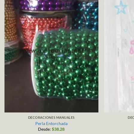
DECORACIONES MANUALES
DE
Perla Entorchada
Desde:
$
38.28