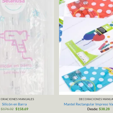
CORACIONES MANUALES
DECORACIONES MANUA
Silicón en Barra
Mantel Rectangular Impreso Va
$
176.32
$
158.69
Desde:
$
38.28