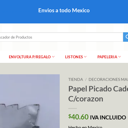
colares, papel para regalo navideño para caballero dama y
Envios a todo Mexico
a regalo escarcha, girnaldas, festones, chaquiras,
ar
ENVOLTURA P/REGALO
LISTONES
PAPELERIA
TIENDA
/
DECORACIONES MA
Papel Picado Cad
C/corazon
40.60
$
IVA INCLUIDO
Hecho en Mexico