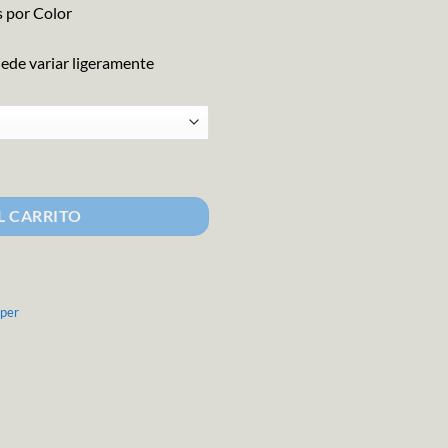
 por Color
uede variar ligeramente
L CARRITO
pper