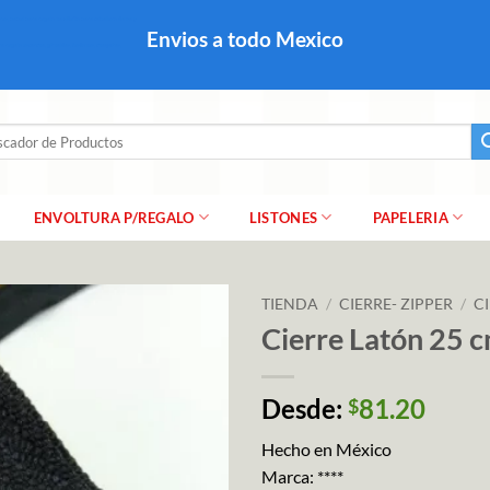
colares, papel para regalo navideño para caballero dama y
Envios a todo Mexico
a regalo escarcha, girnaldas, festones, chaquiras,
ar
ENVOLTURA P/REGALO
LISTONES
PAPELERIA
TIENDA
/
CIERRE- ZIPPER
/
C
Cierre Latón 25 
Desde:
81.20
$
Hecho en México
Marca: ****