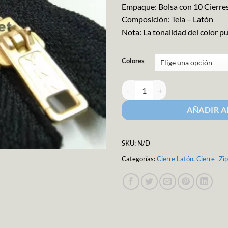
Empaque: Bolsa con 10 Cierres
Composición: Tela – Latón
Nota: La tonalidad del color p
Colores
Cierre Latón 25 cms cantidad
AÑADIR A
SKU:
N/D
Categorías:
Cierre Latón
,
Cierre- Zi