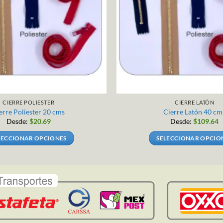
CIERRE POLIESTER
CIERRE LATÓN
erre Poliester 20 cms
Cierre Latón 40 cm
Desde:
$
20.69
Desde:
$
109.64
LECCIONAR OPCIONES
SELECCIONAR OPCIO
Este
Este
producto
producto
tiene
tiene
múltiples
múltiples
variantes.
variantes
Las
Las
opciones
opciones