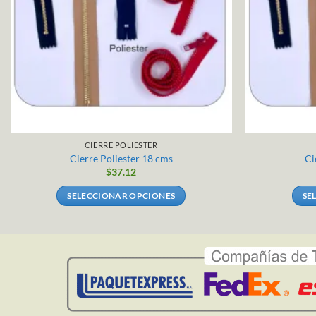
CIERRE POLIESTER
Cierre Poliester 18 cms
Ci
$
37.12
SELECCIONAR OPCIONES
SE
Este
producto
tiene
múltiples
variantes.
Las
opciones