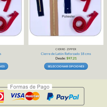
CIERRE- ZIPPER
s
Cierre de Latón Reforzado 18 cms
Desde:
$
97.21
NES
SELECCIONAR OPCIONES
Este
producto
tiene
múltiples
.
variantes.
Las
opciones