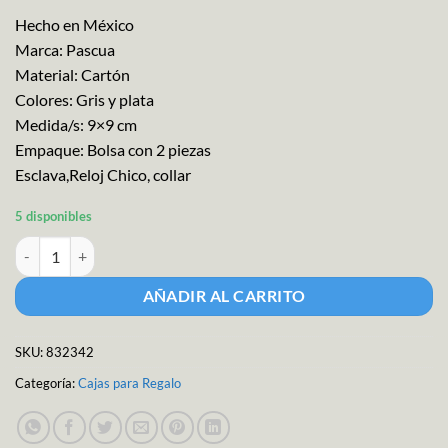
Hecho en México
Marca: Pascua
Material: Cartón
Colores: Gris y plata
Medida/s: 9×9 cm
Empaque: Bolsa con 2 piezas
Esclava,Reloj Chico, collar
5 disponibles
Env. Regalo Caja Joy.col.9x9cm 2pzs cantidad
AÑADIR AL CARRITO
SKU:
832342
Categoría:
Cajas para Regalo