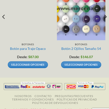
BOTONES
BOTONES
Botón para Traje Opaco
Botón 2 Ojillos Tamaño 54
Desde:
$
87.00
Desde:
$
146.07
SELECCIONAR OPCIONES
SELECCIONAR OPCIONES
Este
Este
producto
producto
tiene
tiene
múltiples
múltiples
variantes.
variantes.
Las
Las
NOSOTROS
CONTACTO
PREGUNTAS FRECUENTES
TERMINOS Y CONDICIONES
POLÍTICAS DE PRIVACIDAD
opciones
opciones
POLÍTICAS DE DEVOLUCIONES
se
se