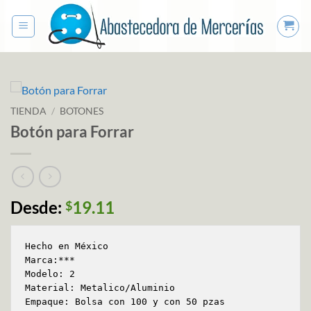
Saltar
al
contenido
TIENDA
/
BOTONES
Botón para Forrar
Desde:
19.11
$
Hecho en México

Marca:***

Modelo: 2

Material: Metalico/Aluminio

Empaque: Bolsa con 100 y con 50 pzas
