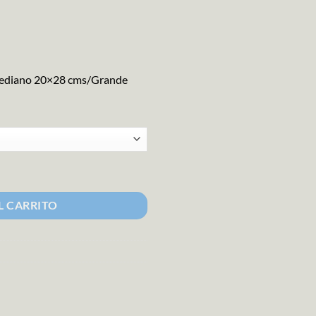
ediano 20×28 cms/Grande
ad
L CARRITO