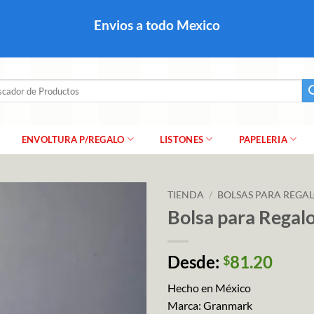
colares, papel para regalo navideño para caballero dama y
Envios a todo Mexico
a regalo escarcha, girnaldas, festones, chaquiras,
ar
ENVOLTURA P/REGALO
LISTONES
PAPELERIA
TIENDA
/
BOLSAS PARA REGA
Bolsa para Rega
Desde:
81.20
$
Hecho en México
Marca: Granmark