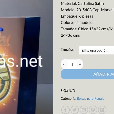
Material: Cartulina Satin
Modelo: 20-5403 Cap. Marvel
Empaque: 6 piezas
Colores: 2 modelos
Tamaños: Chico 15×22 cms/M
24×36 cms
Tamaños
Bolsa para Regalo M-5403 cantid
AÑADIR A
SKU:
N/D
Categoría:
Bolsas para Regalo