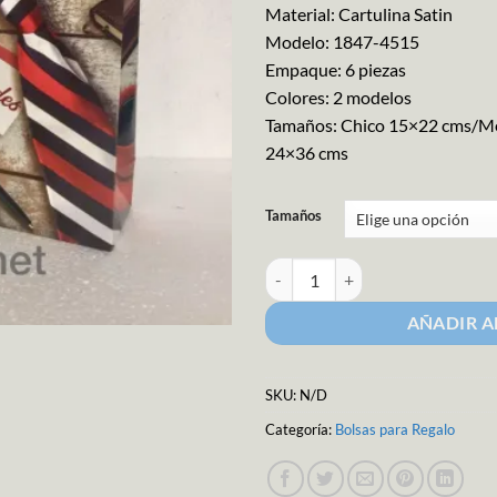
Material: Cartulina Satin
Modelo: 1847-4515
Empaque: 6 piezas
Colores: 2 modelos
Tamaños: Chico 15×22 cms/M
24×36 cms
Tamaños
Bolsa para Regalo M-4515 cantid
AÑADIR A
SKU:
N/D
Categoría:
Bolsas para Regalo