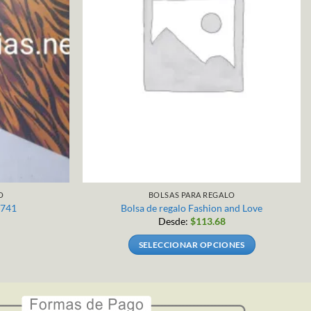
O
BOLSAS PARA REGALO
5741
Bolsa de regalo Fashion and Love
Desde:
$
113.68
SELECCIONAR OPCIONES
Este
producto
tiene
múltiples