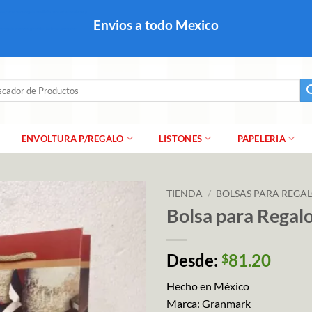
colares, papel para regalo navideño para caballero dama y
Envios a todo Mexico
a regalo escarcha, girnaldas, festones, chaquiras,
ar
ENVOLTURA P/REGALO
LISTONES
PAPELERIA
TIENDA
/
BOLSAS PARA REGA
Bolsa para Rega
Desde:
81.20
$
Hecho en México
Marca: Granmark