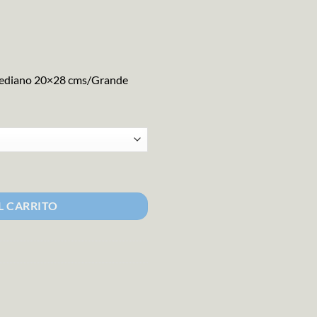
ediano 20×28 cms/Grande
ad
L CARRITO