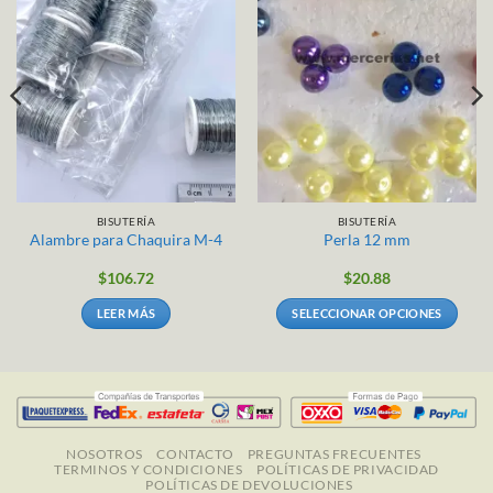
BISUTERÍA
BISUTERÍA
Alambre para Chaquira M-4
Perla 12 mm
$
106.72
$
20.88
LEER MÁS
SELECCIONAR OPCIONES
Este
producto
tiene
múltiples
variantes.
Las
NOSOTROS
CONTACTO
PREGUNTAS FRECUENTES
TERMINOS Y CONDICIONES
POLÍTICAS DE PRIVACIDAD
opciones
POLÍTICAS DE DEVOLUCIONES