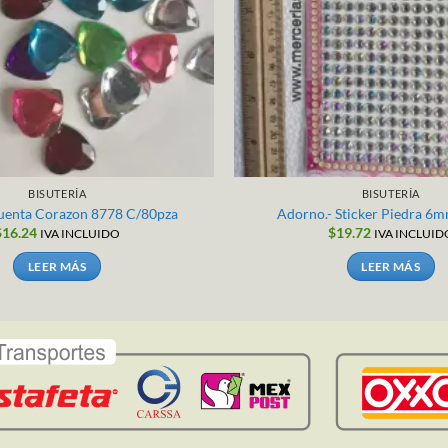
BISUTERÍA
BISUTERÍA
Cuenta Corazon 8778 C/80pza
Adorno.- Sticker Piedra 6mm
$
16.24
$
19.72
IVA INCLUIDO
IVA INCLUID
LEER MÁS
LEER MÁS