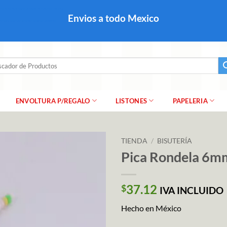
colares, papel para regalo navideño para caballero dama y
Envios a todo Mexico
a regalo escarcha, girnaldas, festones, chaquiras,
ar
ENVOLTURA P/REGALO
LISTONES
PAPELERIA
TIENDA
/
BISUTERÍA
Pica Rondela 6m
37.12
$
IVA INCLUIDO
Hecho en México