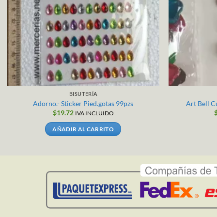
BISUTERÍA
Adorno.- Sticker Pied.gotas 99pzs
Art Bell 
$
19.72
IVA INCLUIDO
AÑADIR AL CARRITO