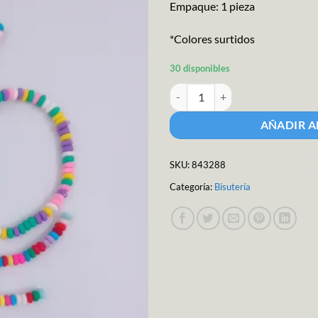
Empaque: 1 pieza
*Colores surtidos
30 disponibles
Pica Rondela 6mm cantidad
AÑADIR A
SKU:
843288
Categoría:
Bisutería