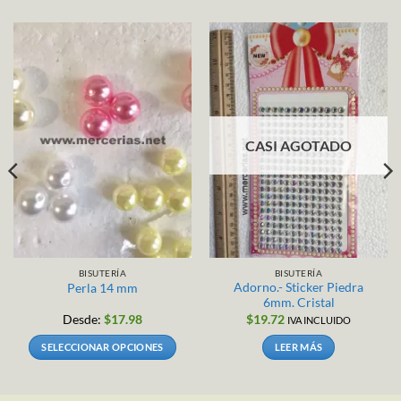
CASI AGOTADO
BISUTERÍA
BISUTERÍA
Adorno.- Sticker Piedra
Perla 14 mm
6mm. Cristal
Desde:
$
17.98
$
19.72
IVA INCLUIDO
SELECCIONAR OPCIONES
LEER MÁS
Este
producto