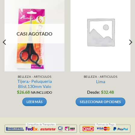
CASI AGOTADO
BELLEZA - ARTICULOS
BELLEZA - ARTICULOS
Tijera.- Peluqueria
Lima
Blist.130mm Valo
$
26.68
Desde:
$
32.48
IVA INCLUIDO
LEER MÁS
SELECCIONAR OPCIONES
Este
producto
tiene
múltiples
variantes.