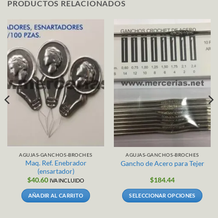
PRODUCTOS RELACIONADOS
AGUJAS-GANCHOS-BROCHES
AGUJAS-GANCHOS-BROCHES
Maq. Ref. Enebrador
Gancho de Acero para Tejer
(ensartador)
$
40.60
$
184.44
IVA INCLUIDO
AÑADIR AL CARRITO
SELECCIONAR OPCIONES
Este
producto