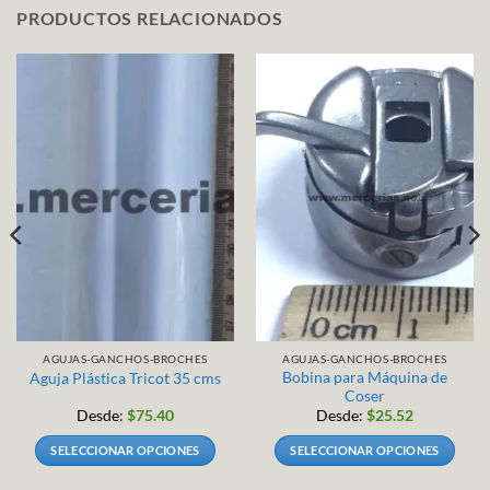
PRODUCTOS RELACIONADOS
AGUJAS-GANCHOS-BROCHES
AGUJAS-GANCHOS-BROCHES
Bobina para Máquina de
Aguja Plástica Tricot 35 cms
Coser
Desde:
$
75.40
Desde:
$
25.52
SELECCIONAR OPCIONES
SELECCIONAR OPCIONES
Este
Este