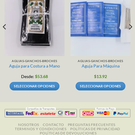
AGUJAS-GANCHOS-BROCHES
AGUJAS-GANCHOS-BROCHES
Aguja para Costura a Mano
Aguja Para Máquina
Desde:
$
53.68
$
13.92
SELECCIONAR OPCIONES
SELECCIONAR OPCIONES
Este
Este
producto
producto
tiene
tiene
múltiples
múltiples
variantes.
variantes.
Las
Las
NOSOTROS
CONTACTO
PREGUNTAS FRECUENTES
TERMINOS Y CONDICIONES
POLÍTICAS DE PRIVACIDAD
opciones
opciones
POLÍTICAS DE DEVOLUCIONES