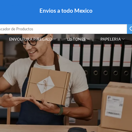
colares, papel para regalo navideño para caballero dama y
Envios a todo Mexico
a regalo escarcha, girnaldas, festones, chaquiras,
ar
ENVOLTURA P/REGALO
LISTONES
PAPELERIA