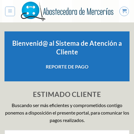
Saltar
al
contenido
Bienvenid@ al Sistema de Atención a
Cliente
REPORTE DE PAGO
ESTIMADO CLIENTE
Buscando ser más eficientes y comprometidos contigo
ponemos a disposición el presente portal, para comunicar los
pagos realizados.