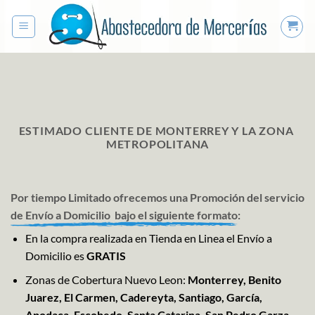
Saltar
al
contenido
ESTIMADO CLIENTE DE MONTERREY Y LA ZONA
METROPOLITANA
Por tiempo Limitado ofrecemos una Promoción del servicio
de Envío a Domicilio bajo el siguiente formato:
En la compra realizada en Tienda en Linea el Envío a
Domicilio es
GRATIS
Zonas de Cobertura Nuevo Leon:
Monterrey, Benito
Juarez, El Carmen, Cadereyta, Santiago, García,
Apodaca, Escobedo, Santa Catarina, San Pedro Garza