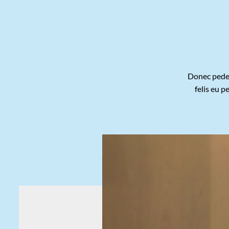
Donec pede j
felis eu p