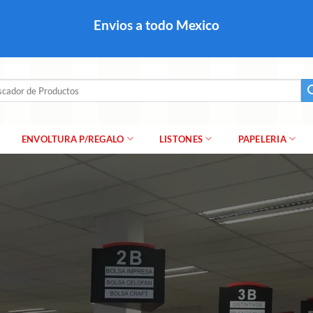
colares, papel para regalo navideño para caballero dama y
Envios a todo Mexico
a regalo escarcha, girnaldas, festones, chaquiras,
ar
ENVOLTURA P/REGALO
LISTONES
PAPELERIA