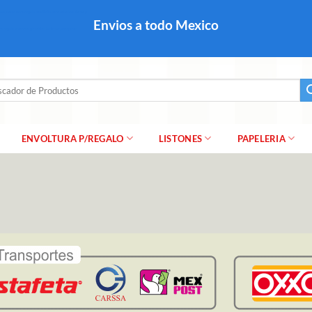
colares, papel para regalo navideño para caballero dama y
Envios a todo Mexico
a regalo escarcha, girnaldas, festones, chaquiras,
ar
ENVOLTURA P/REGALO
LISTONES
PAPELERIA