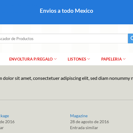
colares, papel para regalo navideño para caballero dama y
Envios a todo Mexico
a regalo escarcha, girnaldas, festones, chaquiras,
ar
ENVOLTURA P/REGALO
LISTONES
PAPELERIA
 dolor sit amet, consectetuer adipiscing elit, sed diam nonummy 
ckage
Magazine
 de 2016
28 de agosto de 2016
lar
Entrada similar