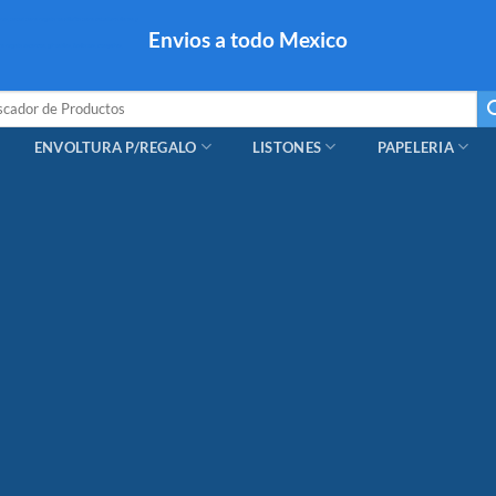
colares, papel para regalo navideño para caballero dama y
Envios a todo Mexico
a regalo escarcha, girnaldas, festones, chaquiras,
ar
ENVOLTURA P/REGALO
LISTONES
PAPELERIA