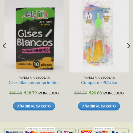
PAPELERIA ESCOLAR
PAPELERIA ESCOLAR
Gises Blancos comprimidos
Compas de Plástico
El
El
El
El
$
20.88
$
18.79
$
23.20
$
20.88
IVA INCLUIDO
IVA INCLUIDO
precio
precio
precio
precio
original
actual
original
actual
era:
es:
era:
es:
AÑADIR AL CARRITO
AÑADIR AL CARRITO
$20.88.
$18.79.
$23.20.
$20.88.