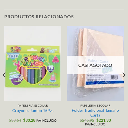
PRODUCTOS RELACIONADOS
CASI AGOTADO
PAPELERIA ESCOLAR
PAPELERIA ESCOLAR
Folder Tradicional Tamaño
Crayones Jumbo 15Pzs
Carta
El
El
El
El
$
33.64
$
30.28
$
245.92
$
221.33
IVA INCLUIDO
precio
precio
precio
precio
IVA INCLUIDO
original
actual
original
actual