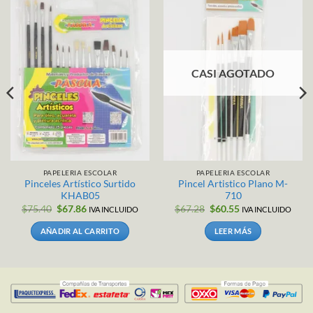
CASI AGOTADO
PAPELERIA ESCOLAR
PAPELERIA ESCOLAR
Pinceles Artístico Surtido
Pincel Artistico Plano M-
KHAB05
710
El
El
El
El
$
75.40
$
67.86
$
67.28
$
60.55
IVA INCLUIDO
IVA INCLUIDO
precio
precio
precio
precio
original
actual
original
actual
AÑADIR AL CARRITO
LEER MÁS
era:
es:
era:
es:
$75.40.
$67.86.
$67.28.
$60.55.