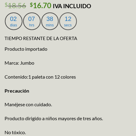
El
El
18.56
16.70
$
$
IVA INCLUIDO
precio
precio
original
actual
02
07
38
11
era:
es:
dias
hrs
mins
secs
$18.56.
$16.70.
TIEMPO RESTANTE DE LA OFERTA
Producto importado
Marca: Jumbo
Contenido:1 paleta con 12 colores
Precaución
Manéjese con cuidado.
Producto dirigido a niños mayores de tres años.
No tóxico.