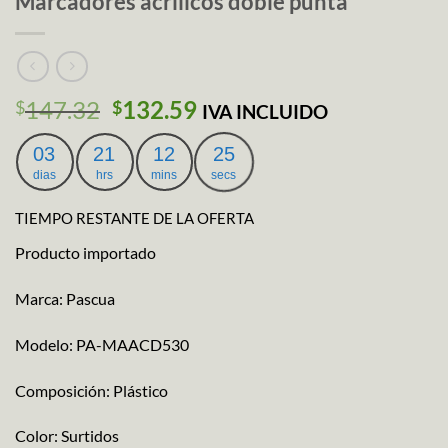
Marcadores acrílicos doble punta
El
El
147.32
132.59
$
$
IVA INCLUIDO
precio
precio
original
actual
03
21
12
25
era:
es:
dias
hrs
mins
secs
$147.32.
$132.59.
TIEMPO RESTANTE DE LA OFERTA
Producto importado
Marca: Pascua
Modelo: PA-MAACD530
Composición: Plástico
Color: Surtidos