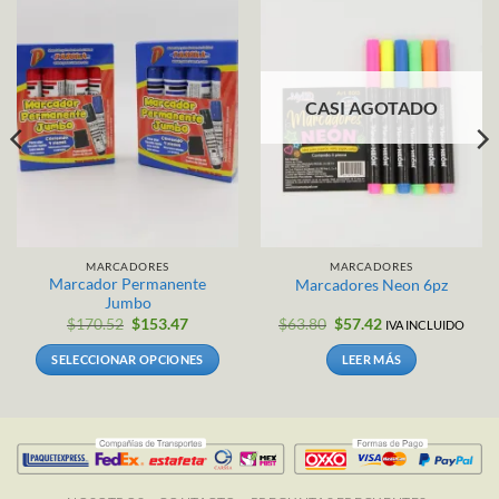
CASI AGOTADO
MARCADORES
MARCADORES
Marcador Permanente
Marcadores Neon 6pz
Jumbo
El
El
$
170.52
$
153.47
$
63.80
$
57.42
IVA INCLUIDO
precio
precio
original
actual
SELECCIONAR OPCIONES
LEER MÁS
era:
es:
$63.80.
$57.42.
Este
producto
tiene
múltiples
variantes.