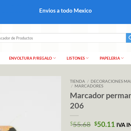
colares, papel para regalo navideño para caballero dama y
Envios a todo Mexico
a regalo escarcha, girnaldas, festones, chaquiras,
ar
ENVOLTURA P/REGALO
LISTONES
PAPELERIA
TIENDA
/
DECORACIONES MA
/
MARCADORES
Marcador perman
206
El
El
55.68
50.11
$
$
IVA 
precio
prec