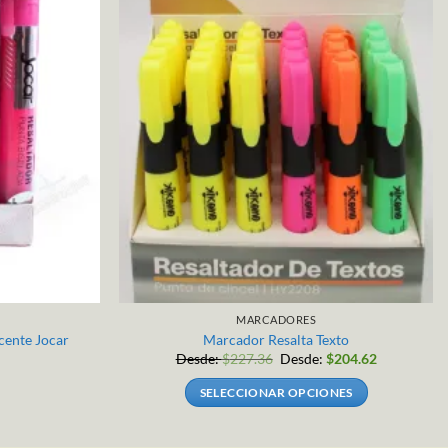
MARCADORES
cente Jocar
Marcador Resalta Texto
Desde:
$
227.36
Desde:
$
204.62
SELECCIONAR OPCIONES
Este
producto