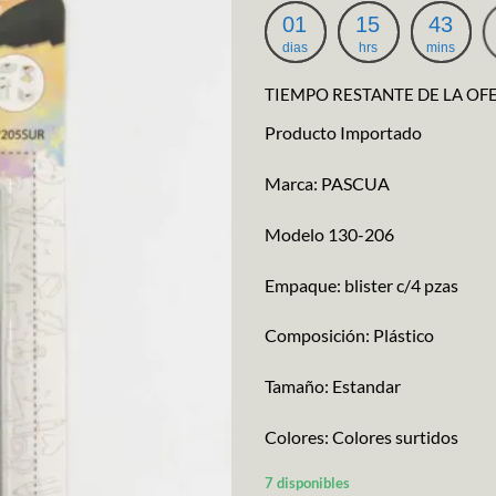
original
actu
01
15
43
era:
es:
dias
hrs
mins
$55.68.
$50.
TIEMPO RESTANTE DE LA OF
Producto Importado
Marca: PASCUA
Modelo 130-206
Empaque: blister c/4 pzas
Composición: Plástico
Tamaño: Estandar
Colores: Colores surtidos
7 disponibles