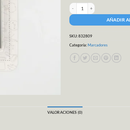
Marcador permanente Blister M-
AÑADIR A
SKU:
832809
Categoría:
Marcadores
VALORACIONES (0)