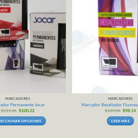
MARCADORES
MARCADORES
ador Permanente Jocar
Marcador Resaltador Fluores
$
111.36
$
100.22
$
109.04
$
98.14
LECCIONAR OPCIONES
LEER MÁS
Este
producto