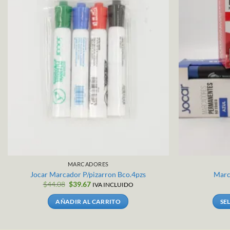
MARCADORES
Jocar Marcador P/pizarron Bco.4pzs
Marc
El
El
$
44.08
$
39.67
IVA INCLUIDO
precio
precio
original
actual
AÑADIR AL CARRITO
SE
era:
es:
$44.08.
$39.67.