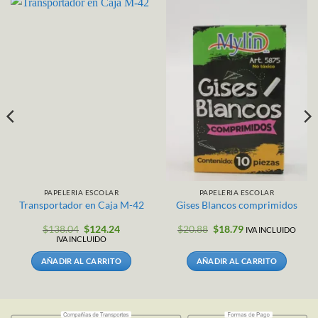
PAPELERIA ESCOLAR
PAPELERIA ESCOLAR
Transportador en Caja M-42
Gises Blancos comprimidos
El
El
El
El
$
138.04
$
124.24
$
20.88
$
18.79
IVA INCLUIDO
precio
precio
precio
precio
IVA INCLUIDO
original
actual
original
actual
era:
es:
era:
es:
AÑADIR AL CARRITO
AÑADIR AL CARRITO
$138.04.
$124.24.
$20.88.
$18.79.